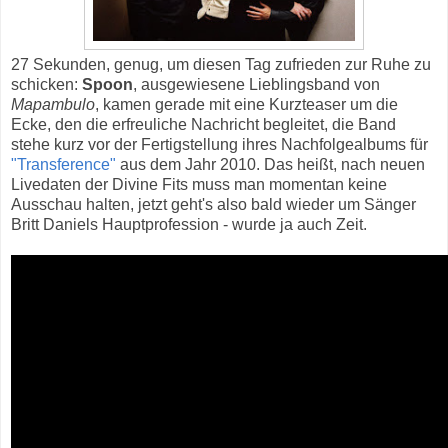
27 Sekunden, genug, um diesen Tag zufrieden zur Ruhe zu
schicken:
Spoon
, ausgewiesene Lieblingsband von
Mapambulo
, kamen gerade mit eine Kurzteaser um die
Ecke, den die erfreuliche Nachricht begleitet, die Band
stehe kurz vor der Fertigstellung ihres Nachfolgealbums für
"Transference"
aus dem Jahr 2010. Das heißt, nach neuen
Livedaten der Divine Fits muss man momentan keine
Ausschau halten, jetzt geht's also bald wieder um Sänger
Britt Daniels Hauptprofession - wurde ja auch Zeit.