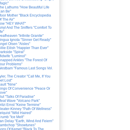
agic"
he Lathums "How Beautiful Life
an Be"
oor Mother "Black Encyclopedia
f The Air"
ow "HEY WHAT"
myl And The Sniffers "Comfort To
e"
eafheaven "Infinite Granite"
ingua Ignota "Sinner Get Ready"
ngel Olsen "Aisles"
illie Eilish "Happier Than Ever"
arkside "Spiral"
idwife "Luminol"
napped Ankles "The Forest Of
our Problems"
estbam "Famous Last Songs Vol.
yler, The Creator "Call Me, If You
et Lost"
ault "Nine"
ings Of Convenience "Peace Or
ove"
lut "Talks Of Paradise"
eat Wave "Volcano Park"
ritzi Ernst "Keine Termine"
leater-Kinney "Path Of Wellness"
elquist "Wild Haired"
rumb "Ice Melt"
an Delay "Earth, Wind And Feiern"
ambchop "Showtunes"
ons Of Kemet "Black To The