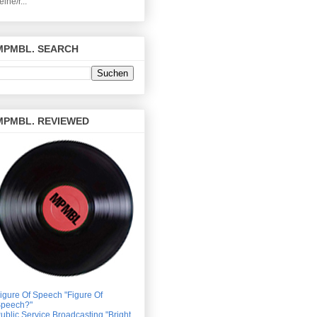
eine/r...
MPMBL. SEARCH
MPMBL. REVIEWED
igure Of Speech "Figure Of
peech?"
ublic Service Broadcasting "Bright