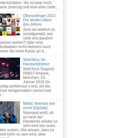
nterschätzen. Sie ist zwar noch
eine zwanzig und eine eher zarte...
Oberpollinger 2021:
Die besten Alben
des Jahres
Sind sie wirklich so
unzeitgemäß, wie
viele uns glauben
achen wollen? Oder sind
usikalben nicht vielmehr noch
mmer die hohe Kunst, an d...
Wolf Alice: Im
Handumdrehen
Wolf Alice Support:
PABST Ampere,
München, 10.
Januar 2018 So
ichtig perfekt war‘s erst, als die
risur einigermaßen ruiniert war.
i...
Mitski: Niemals wie
zuvor [Update]
Niemand weiß, ob
es nach der
Pandemie wieder so
sein wird wie zuvor.
der anders: Alle wissen, dass es
icht mehr so sein wird, aber