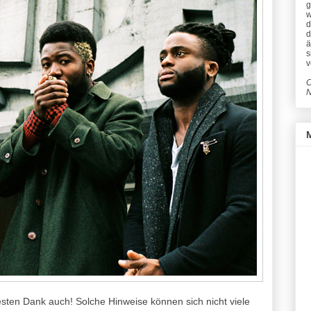
g
w
d
d
ä
s
v
C
N
 besten Dank auch! Solche Hinweise können sich nicht viele