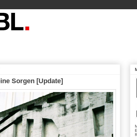
7
ine Sorgen [Update]
M
E
R