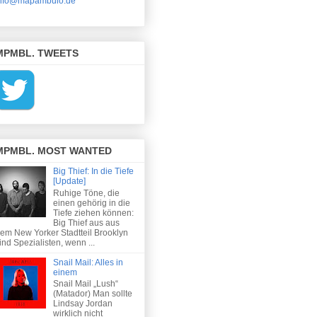
nfo@mapambulo.de
MPMBL. TWEETS
MPMBL. MOST WANTED
Big Thief: In die Tiefe
[Update]
Ruhige Töne, die
einen gehörig in die
Tiefe ziehen können:
Big Thief aus aus
em New Yorker Stadtteil Brooklyn
ind Spezialisten, wenn ...
Snail Mail: Alles in
einem
Snail Mail „Lush“
(Matador) Man sollte
Lindsay Jordan
wirklich nicht