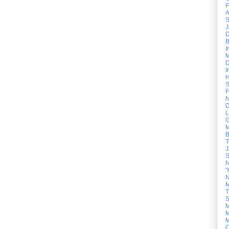
F
A
S
J
D
B
I
M
D
I
H
S
F
N
D
L
G
M
B
T
J
S
N
"
N
M
T
S
M
M
M
C