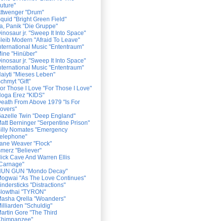
uture"
ttwenger "Drum"
quid "Bright Green Field"
a, Panik "Die Gruppe"
inosaur jr. "Sweep It Into Space"
leib Modern "Afraid To Leave"
nternational Music "Ententraum"
ine "Hinüber"
inosaur jr. "Sweep It Into Space"
nternational Music "Ententraum"
aiyti "Mieses Leben"
chmyt "Gift"
or Those I Love "For Those I Love"
oga Erez "KIDS"
eath From Above 1979 "Is For
overs"
azelle Twin "Deep England"
att Berninger "Serpentine Prison"
illy Nomates "Emergency
elephone"
ane Weaver "Flock"
merz "Believer"
ick Cave And Warren Ellis
Carnage"
UN GUN "Mondo Decay"
ogwai "As The Love Continues"
indersticks "Distractions"
lowthai "TYRON"
asha Qrella "Woanders"
illiarden "Schuldig"
artin Gore "The Third
himpanzee"