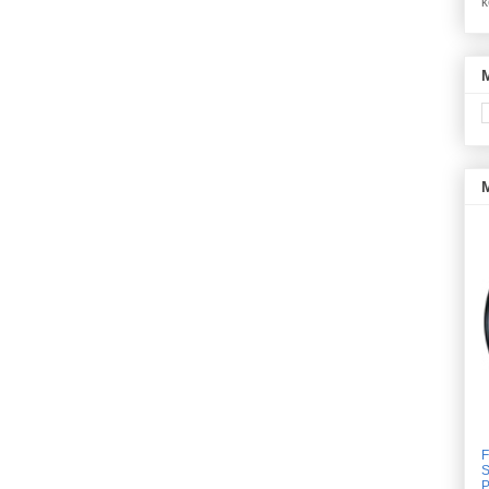
k
F
S
P