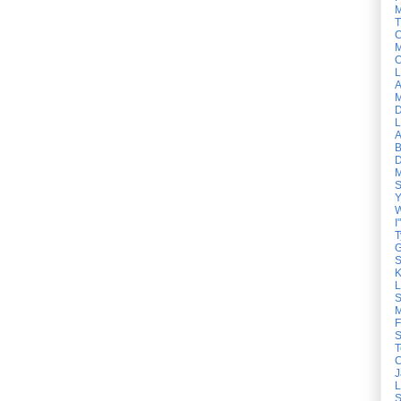
M
T
C
M
O
L
A
M
D
L
A
B
D
M
S
Y
W
I"
T
G
S
K
L
S
M
F
S
T
C
J
L
S