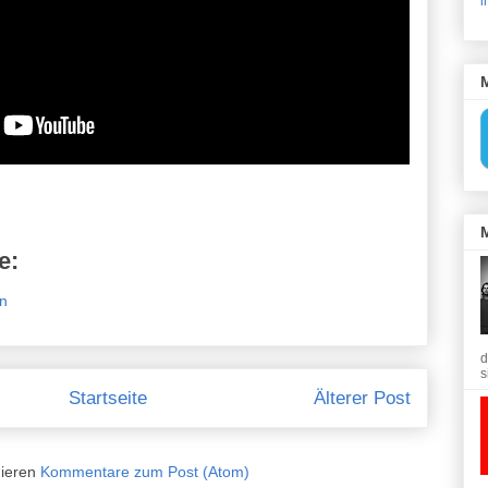
i
e:
en
d
s
Startseite
Älterer Post
ieren
Kommentare zum Post (Atom)