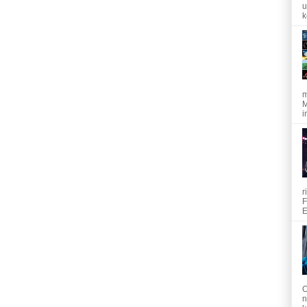
u
k
m
M
i
r
F
E
O
n